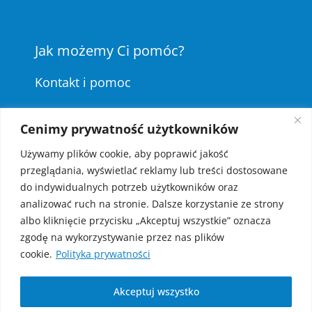
Jak możemy Ci pomóc?
Kontakt i pomoc
kontakt@zday.pl
Cenimy prywatność użytkowników
Polityka prywatności
Używamy plików cookie, aby poprawić jakość
przeglądania, wyświetlać reklamy lub treści dostosowane
do indywidualnych potrzeb użytkowników oraz
Program partnerski
analizować ruch na stronie. Dalsze korzystanie ze strony
albo kliknięcie przycisku „Akceptuj wszystkie” oznacza
zgodę na wykorzystywanie przez nas plików
cookie.
Polityka prywatności
2026 Zday.pl © All rights Reserved
Powered by Platforma Edukacyjna ZDAY
Akceptuj wszystko