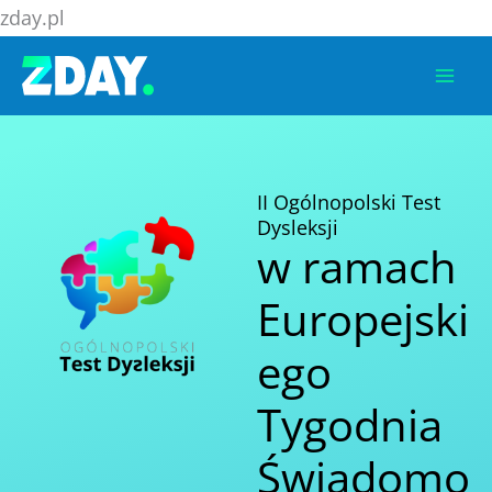
Przejdź
zday.pl
do
treści
II Ogólnopolski Test
Dysleksji
w ramach
Europejski
ego
Tygodnia
Świadomo