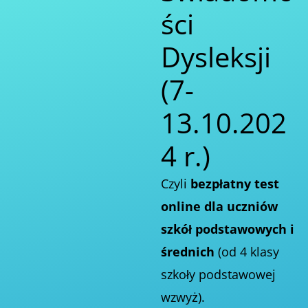
ści
Dysleksji
(7-
13.10.202
4 r.)
Czyli
bezpłatny test
online dla uczniów
szkół podstawowych i
średnich
(od 4 klasy
szkoły podstawowej
wzwyż).