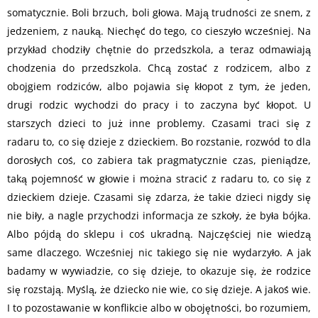
somatycznie. Boli brzuch, boli głowa. Mają trudności ze snem, z
jedzeniem, z nauką. Niechęć do tego, co cieszyło wcześniej. Na
przykład chodziły chętnie do przedszkola, a teraz odmawiają
chodzenia do przedszkola. Chcą zostać z rodzicem, albo z
obojgiem rodziców, albo pojawia się kłopot z tym, że jeden,
drugi rodzic wychodzi do pracy i to zaczyna być kłopot. U
starszych dzieci to już inne problemy. Czasami traci się z
radaru to, co się dzieje z dzieckiem. Bo rozstanie, rozwód to dla
dorosłych coś, co zabiera tak pragmatycznie czas, pieniądze,
taką pojemność w głowie i można stracić z radaru to, co się z
dzieckiem dzieje. Czasami się zdarza, że takie dzieci nigdy się
nie biły, a nagle przychodzi informacja ze szkoły, że była bójka.
Albo pójdą do sklepu i coś ukradną. Najczęściej nie wiedzą
same dlaczego. Wcześniej nic takiego się nie wydarzyło. A jak
badamy w wywiadzie, co się dzieje, to okazuje się, że rodzice
się rozstają. Myślą, że dziecko nie wie, co się dzieje. A jakoś wie.
I to pozostawanie w konflikcie albo w obojętności, bo rozumiem,