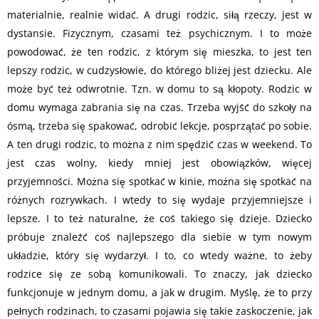
materialnie, realnie widać. A drugi rodzic, siłą rzeczy, jest w
dystansie. Fizycznym, czasami też psychicznym. I to może
powodować, że ten rodzic, z którym się mieszka, to jest ten
lepszy rodzic, w cudzysłowie, do którego bliżej jest dziecku. Ale
może być też odwrotnie. Tzn. w domu to są kłopoty. Rodzic w
domu wymaga zabrania się na czas. Trzeba wyjść do szkoły na
ósmą, trzeba się spakować, odrobić lekcje, posprzątać po sobie.
A ten drugi rodzic, to można z nim spędzić czas w weekend. To
jest czas wolny, kiedy mniej jest obowiązków, więcej
przyjemności. Można się spotkać w kinie, można się spotkać na
różnych rozrywkach. I wtedy to się wydaje przyjemniejsze i
lepsze. I to też naturalne, że coś takiego się dzieje. Dziecko
próbuje znaleźć coś najlepszego dla siebie w tym nowym
układzie, który się wydarzył. I to, co wtedy ważne, to żeby
rodzice się ze sobą komunikowali. To znaczy, jak dziecko
funkcjonuje w jednym domu, a jak w drugim. Myślę, że to przy
pełnych rodzinach, to czasami pojawia się takie zaskoczenie, jak