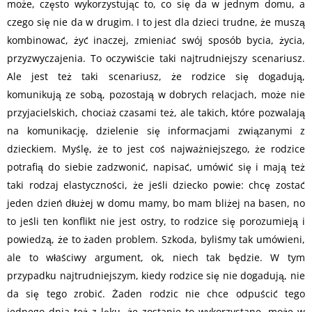
może, często wykorzystując to, co się da w jednym domu, a
czego się nie da w drugim. I to jest dla dzieci trudne, że muszą
kombinować, żyć inaczej, zmieniać swój sposób bycia, życia,
przyzwyczajenia. To oczywiście taki najtrudniejszy scenariusz.
Ale jest też taki scenariusz, że rodzice się dogadują,
komunikują ze sobą, pozostają w dobrych relacjach, może nie
przyjacielskich, chociaż czasami też, ale takich, które pozwalają
na komunikację, dzielenie się informacjami związanymi z
dzieckiem. Myślę, że to jest coś najważniejszego, że rodzice
potrafią do siebie zadzwonić, napisać, umówić się i mają też
taki rodzaj elastyczności, że jeśli dziecko powie: chcę zostać
jeden dzień dłużej w domu mamy, bo mam bliżej na basen, no
to jeśli ten konflikt nie jest ostry, to rodzice się porozumieją i
powiedzą, że to żaden problem. Szkoda, byliśmy tak umówieni,
ale to właściwy argument, ok, niech tak będzie. W tym
przypadku najtrudniejszym, kiedy rodzice się nie dogadują, nie
da się tego zrobić. Żaden rodzic nie chce odpuścić tego
jednego dnia też z lęku, że zostanie to wykorzystane, może w