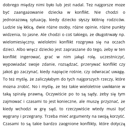
dobrego między nimi było lub jest nadal. Też najgorsze może
być zaangażowanie dziecka w konflikt. Nie chodzi o
jednorazową sytuację, kiedy dziecko słyszy kłótnię rodziców.
Ludzie się kłócą, dwie różne osoby, różne opinie, różne punkty
widzenia, to jasne. Ale chodzi o coś takiego, że długotrwały np.
wielomiesięczny, wieloletni konflikt rozgrywa się na oczach
dzieci. Albo wręcz dziecko jest zapraszane do tego, żeby w ten
konflikt ingerować, grać w nim jakąś rolę, uczestniczyć,
wypowiadać swoje zdanie, rozsądzać, przerywać konflikt czy
jakoś go zaczynać, kiedy napięcie rośnie, czy odwracać uwagę.
To też myślę, że zaliczyłabym do tych najgorszych rzeczy, które
można zrobić. No i myślę, że też takie wieloletnie uwikłanie w
taką spiralę prawną. Oczywiście po to są sądy, żeby się tym
zajmować i czasami to jest konieczne, ale muszę przyznać, że
kiedy wchodzi w grę sąd, to rzeczywiście wtedy musi być
wygrany i przegrany. Trzeba mieć argumenty na swoją korzyść.
Czasami to są takie bardzo zaognione konflikty, które dotyczą