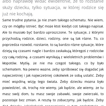
albo naprawdę widać ewidentnie, że to rozstanie
służy dziecku, tylko sytuacja, w której rodzice się
już nie kochają.
Same trudne pytania. Ja nie znam takiego schematu. Nie wiem,
czy on mógłby istnieć. Być może ktoś kiedyś coś takiego napisał.
Ale to musiało być bardzo uproszczone. Te sytuacje, z którymi
przychodzą rodzice, dzieci, rodziny, one są tak różne. To, co
poprzedza rozwód, rozstanie, to są bardzo różne sytuacje, które
dzieją się czasami nagle i bardzo zaskakują któregoś z rodziców
czy całą rodzinę, a czasami wynikają z wieloletnich problemów i
kłopotów. Myślę, że nie ma czegoś takiego, co by było
schematem. Na pewno ważne, żeby spróbować się dogadać jak
najwcześniej i jak najwcześniej cokolwiek ze sobą ustalić. Żeby
mieć wspólną wizję tego świata. Żeby dziecku można było
powiedzieć, ok, trochę nie wiemy, jak będzie, ale wiemy, że tu
masz swój dom, tu masz swoje zabawki, swoje zwierzaki, to
pozostaje bez zmian. A resztę to zobaczymy, jak będzie. Żeby