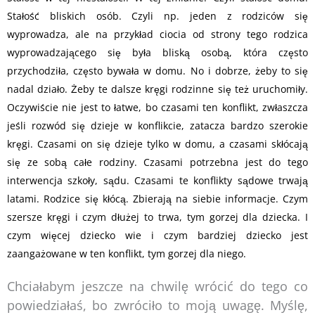
Stałość bliskich osób. Czyli np. jeden z rodziców się
wyprowadza, ale na przykład ciocia od strony tego rodzica
wyprowadzającego się była bliską osobą, która często
przychodziła, często bywała w domu. No i dobrze, żeby to się
nadal działo. Żeby te dalsze kręgi rodzinne się też uruchomiły.
Oczywiście nie jest to łatwe, bo czasami ten konflikt, zwłaszcza
jeśli rozwód się dzieje w konflikcie, zatacza bardzo szerokie
kręgi. Czasami on się dzieje tylko w domu, a czasami skłócają
się ze sobą całe rodziny. Czasami potrzebna jest do tego
interwencja szkoły, sądu. Czasami te konflikty sądowe trwają
latami. Rodzice się kłócą. Zbierają na siebie informacje. Czym
szersze kręgi i czym dłużej to trwa, tym gorzej dla dziecka. I
czym więcej dziecko wie i czym bardziej dziecko jest
zaangażowane w ten konflikt, tym gorzej dla niego.
Chciałabym jeszcze na chwilę wrócić do tego co
powiedziałaś, bo zwróciło to moją uwagę. Myślę,