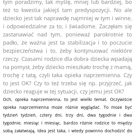
tym poradzimy, tak myślę, mniej lub bardziej, bo
też to kwestia jakiejś tam predyspozycji. No ale
dziecko jest tak naprawdę najmniej w tym i winne,
i odpowiedzialne za to, i świadome. Zaczęłam się
zastanawiać nad tym, ponieważ parokrotnie to
padło, że ważna jest ta stabilizacja i to poczucie
bezpieczeństwa i to, żeby kontynuować niektóre
rzeczy. Czasami rodzice dla dobra dziecka wpadają
na pomysł, żeby dziecko mieszkało trochę z mamą,
trochę z tatą, czyli taka opieka naprzemienna. Czy
to jest OK? Czy to też trzeba się np. przyjrzeć, jak
dziecko reaguje w tej sytuacji, czy jemu jest OK?
Och, opieka naprzemienna, to jest wielki temat. Oczywiście
opieka naprzemienna może różnie wyglądać. To może być
tydzień tydzień, cztery dni, trzy dni, dwa tygodnie i dwa
tygodnie, miesiąc i miesiąc, bardzo różnie rodzice to między
sobą załatwiają. Idea jest taka, i wtedy powinno dochodzić do