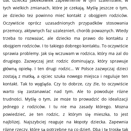
dać dziecku jakiekolwiek zapewnienie w tym szaleństwie, w
tych wielkich zmianach, które je czekają. Myślę jeszcze o tym,
że dziecko też powinno mieć kontakt z obojgiem rodziców.
Oczywiście oprócz uzasadnionych przypadków stosowania
przemocy, aktywnych faz uzależnień, chorób poważnych. Wtedy
trzeba to rozważać, ale dziecko ma prawo do kontaktu z
obojgiem rodziców. I to takiego dobrego kontaktu. To oczywiście
sprawia problemy. Jak się wczuwam w rodzica, który ma żal do
drugiego. Zazwyczaj jest rodzic dominujący, który sprawuje
główną opiekę. I ten drugi rodzic… W Polsce zazwyczaj dzieci
zostają z matką, a ojciec szuka nowego miejsca i reguluje ten
kontakt. Tak to wygląda. Czy to dobrze, czy źle, to oczywiście
warto się zastanawiać nad tym. Ale to powoduje różne
trudności. Myślę o tym, że może to prowadzić do idealizacji
jednego z rodziców. I tu nie ma zasady którego. Można
powiedzieć, że ten rodzic, z którym się mieszka, to jest
najbliżej. Najszybciej reaguje na kłopoty dziecka. Zapewnia
różne rzeczy, które są potrzebne na co dzień. Dba i tę troskę tak