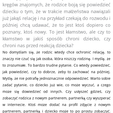
kręgów znajomych, że rodzice boją się powiedzieć
dziecku o tym, że w trakcie małżeństwa nawiązali
już jakąś relację i na przykład czekają do rozwodu i
później chcą udawać, że to jest ktoś dopiero co
poznany, ktoś nowy. To jest kłamstwo, ale czy to
kłamstwo w jakiś sposób chroni dziecko, czy
chroni nas przed reakcją dziecka?
No domyślam się, że rodzic wtedy chce ochronić relację, to
znaczy nie czuć się jak osoba, która niszczy rodzinę. I myślę, że
to zrozumiałe. To bardzo trudne pytanie. Co wtedy powiedzieć,
jak powiedzieć, czy to dobrze, żeby to zachować na później.
Myślę, że nie potrafię jednoznacznie odpowiedzieć. Warto sobie
zadać pytanie, co dziecko już wie, co może wyczuć, a czego
może się dowiedzieć od innych. Czy usłyszeć gdzieś, czy
zobaczyć rodzica z nowym partnerem, partnerką czy wyszperać
w internecie. Ktoś może dodać na profil zdjęcie z nowym
partnerem, partnerką i dziecko może to po prostu zobaczyć.