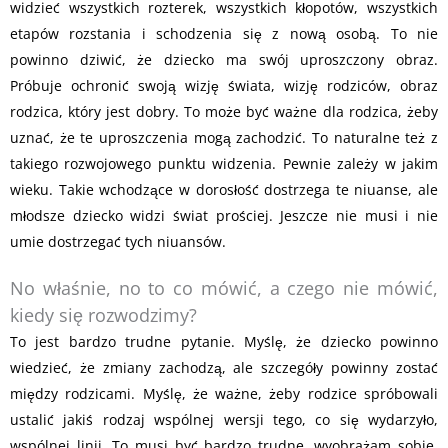
widzieć wszystkich rozterek, wszystkich kłopotów, wszystkich
etapów rozstania i schodzenia się z nową osobą. To nie
powinno dziwić, że dziecko ma swój uproszczony obraz.
Próbuje ochronić swoją wizję świata, wizję rodziców, obraz
rodzica, który jest dobry. To może być ważne dla rodzica, żeby
uznać, że te uproszczenia mogą zachodzić. To naturalne też z
takiego rozwojowego punktu widzenia. Pewnie zależy w jakim
wieku. Takie wchodzące w dorosłość dostrzega te niuanse, ale
młodsze dziecko widzi świat prościej. Jeszcze nie musi i nie
umie dostrzegać tych niuansów.
No właśnie, no to co mówić, a czego nie mówić,
kiedy się rozwodzimy?
To jest bardzo trudne pytanie. Myślę, że dziecko powinno
wiedzieć, że zmiany zachodzą, ale szczegóły powinny zostać
między rodzicami. Myślę, że ważne, żeby rodzice spróbowali
ustalić jakiś rodzaj wspólnej wersji tego, co się wydarzyło,
wspólnej linii. To musi być bardzo trudne, wyobrażam sobie,