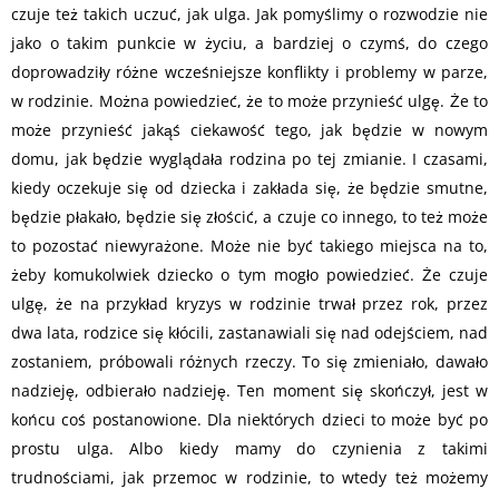
czuje też takich uczuć, jak ulga. Jak pomyślimy o rozwodzie nie
jako o takim punkcie w życiu, a bardziej o czymś, do czego
doprowadziły różne wcześniejsze konflikty i problemy w parze,
w rodzinie. Można powiedzieć, że to może przynieść ulgę. Że to
może przynieść jakąś ciekawość tego, jak będzie w nowym
domu, jak będzie wyglądała rodzina po tej zmianie. I czasami,
kiedy oczekuje się od dziecka i zakłada się, że będzie smutne,
będzie płakało, będzie się złościć, a czuje co innego, to też może
to pozostać niewyrażone. Może nie być takiego miejsca na to,
żeby komukolwiek dziecko o tym mogło powiedzieć. Że czuje
ulgę, że na przykład kryzys w rodzinie trwał przez rok, przez
dwa lata, rodzice się kłócili, zastanawiali się nad odejściem, nad
zostaniem, próbowali różnych rzeczy. To się zmieniało, dawało
nadzieję, odbierało nadzieję. Ten moment się skończył, jest w
końcu coś postanowione. Dla niektórych dzieci to może być po
prostu ulga. Albo kiedy mamy do czynienia z takimi
trudnościami, jak przemoc w rodzinie, to wtedy też możemy