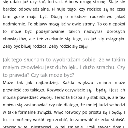
się udało już uzyskać, to traci. Albo w drugą stronę. Staje się
bardzo odpowiedzialne. Pilnuje tego, czy rodzice są na czas
tam gdzie mają być. Dbają o młodsze rodzeństwo jakoś
nadmiernie. Te objawy mogą iść w dwie strony. To co niepokoi
to może być podejmowanie takich nadwyraz dorosłych
obowiązków, ale też zrzekanie się tego, co już się osiągnęło.
Żeby być bliżej rodzica. Żeby rodzic się zajął.
Jak tego słucham to wyobrażam sobie, że w takim
małym człowieku jest dużo lęku i dużo strachu. Czy
to prawda? Czy tak może być?
Może tak jak najbardziej. Każda większa zmiana może
przynieść coś takiego. Rozwody oczywiście są. I będą. I jest ich
można powiedzieć więcej. Teraz ta liczba się stabilizuje, ale też
można się zastanawiać czy nie dlatego, że mniej ludzi wchodzi
w takie formalne związki. Więc rozwody po prostu są i będą. I
to, co możemy wokół tego zrobić, to zapewnić dziecku stałość.
Stałość w tej niestałości. W tej zmianie. Czyli stałość domu.