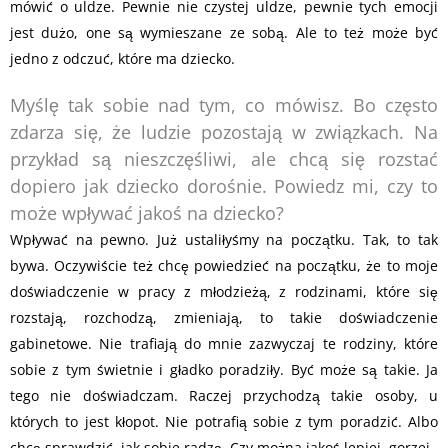
mówić o uldze. Pewnie nie czystej uldze, pewnie tych emocji
jest dużo, one są wymieszane ze sobą. Ale to też może być
jedno z odczuć, które ma dziecko.
Myślę tak sobie nad tym, co mówisz. Bo często
zdarza się, że ludzie pozostają w związkach. Na
przykład są nieszczęśliwi, ale chcą się rozstać
dopiero jak dziecko dorośnie. Powiedz mi, czy to
może wpływać jakoś na dziecko?
Wpływać na pewno. Już ustaliłyśmy na początku. Tak, to tak
bywa. Oczywiście też chcę powiedzieć na początku, że to moje
doświadczenie w pracy z młodzieżą, z rodzinami, które się
rozstają, rozchodzą, zmieniają, to takie doświadczenie
gabinetowe. Nie trafiają do mnie zazwyczaj te rodziny, które
sobie z tym świetnie i gładko poradziły. Być może są takie. Ja
tego nie doświadczam. Raczej przychodzą takie osoby, u
których to jest kłopot. Nie potrafią sobie z tym poradzić. Albo
chcą sprawdzić, jak sobie radzą. Czy można jakoś lepiej, gorzej.