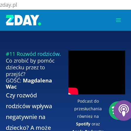
Przejdź
zday.pl
do
treści
#11 Rozwód rodziców.
Co zrobić by pomóc
dziecku przez to
przejść?
GOŚĆ:
Magdalena
Wac
Czy rozwód
Podcast do
rodziców wpływa
przesłuchania
negatywnie na
również na
Spotify
oraz
dziecko? A może