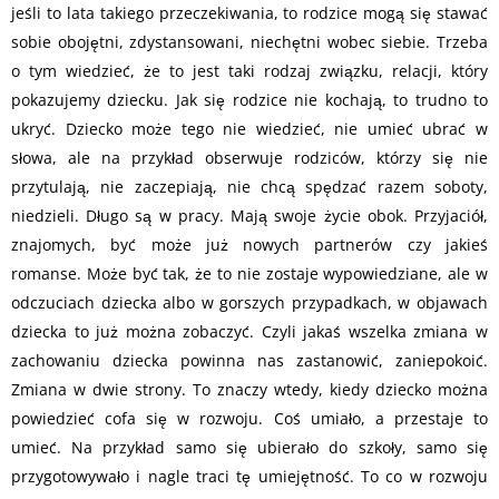
jeśli to lata takiego przeczekiwania, to rodzice mogą się stawać
sobie obojętni, zdystansowani, niechętni wobec siebie. Trzeba
o tym wiedzieć, że to jest taki rodzaj związku, relacji, który
pokazujemy dziecku. Jak się rodzice nie kochają, to trudno to
ukryć. Dziecko może tego nie wiedzieć, nie umieć ubrać w
słowa, ale na przykład obserwuje rodziców, którzy się nie
przytulają, nie zaczepiają, nie chcą spędzać razem soboty,
niedzieli. Długo są w pracy. Mają swoje życie obok. Przyjaciół,
znajomych, być może już nowych partnerów czy jakieś
romanse. Może być tak, że to nie zostaje wypowiedziane, ale w
odczuciach dziecka albo w gorszych przypadkach, w objawach
dziecka to już można zobaczyć. Czyli jakaś wszelka zmiana w
zachowaniu dziecka powinna nas zastanowić, zaniepokoić.
Zmiana w dwie strony. To znaczy wtedy, kiedy dziecko można
powiedzieć cofa się w rozwoju. Coś umiało, a przestaje to
umieć. Na przykład samo się ubierało do szkoły, samo się
przygotowywało i nagle traci tę umiejętność. To co w rozwoju