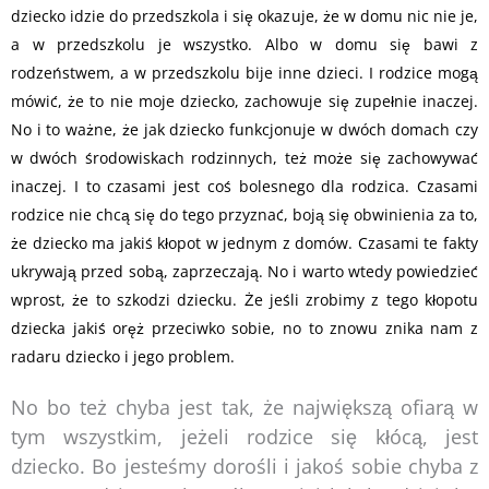
dziecko idzie do przedszkola i się okazuje, że w domu nic nie je,
a w przedszkolu je wszystko. Albo w domu się bawi z
rodzeństwem, a w przedszkolu bije inne dzieci. I rodzice mogą
mówić, że to nie moje dziecko, zachowuje się zupełnie inaczej.
No i to ważne, że jak dziecko funkcjonuje w dwóch domach czy
w dwóch środowiskach rodzinnych, też może się zachowywać
inaczej. I to czasami jest coś bolesnego dla rodzica. Czasami
rodzice nie chcą się do tego przyznać, boją się obwinienia za to,
że dziecko ma jakiś kłopot w jednym z domów. Czasami te fakty
ukrywają przed sobą, zaprzeczają. No i warto wtedy powiedzieć
wprost, że to szkodzi dziecku. Że jeśli zrobimy z tego kłopotu
dziecka jakiś oręż przeciwko sobie, no to znowu znika nam z
radaru dziecko i jego problem.
No bo też chyba jest tak, że największą ofiarą w
tym wszystkim, jeżeli rodzice się kłócą, jest
dziecko. Bo jesteśmy dorośli i jakoś sobie chyba z