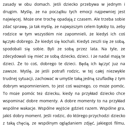
zasady w obu domach. Jeśli dziecko przebywa w jednym i
drugim. Myślę, że na początku tych emocji najpewniej jest
najwięcej. Może one trochę opadają z czasem. Ale trzeba sobie
zdać sprawę, ja tak myślę, że najwyższym celem byłoby to, żeby
rodzice w tym wszystkim nie zapomnieli, że kiedyś ich coś
łączyło dobrego. Że kiedyś się kochali. Kiedyś zeszli się ze sobą,
spodobali się sobie. Byli ze sobą przez lata. Na tyle, że
zdecydowali się mieć ze sobą dziecko, dzieci. I że nadal mają te
dzieci. Że to coś, dobrego te dzieci. Będą ich łączyć już na
zawsze. Myślę, że jeśli potrafi rodzic, w tej całej niezwykle
trudnej sytuacji, zachować w umyśle taką jedną szufladkę z tym
dobrym wspomnieniem, to jest coś ważnego, co może pomóc.
To może pomóc też dziecku, kiedy na przykład dziecko chce
wspominać dobre momenty. A dobre momenty to na przykład
wspólne wakacje. Wspólne wyjście gdzieś razem. Wspólne gra,
jakiś dobry moment. Jeśli rodzic, do którego przychodzi dziecko
z taką chęcią, ze wspólnym oglądaniem zdjęć, jakiegoś filmu,